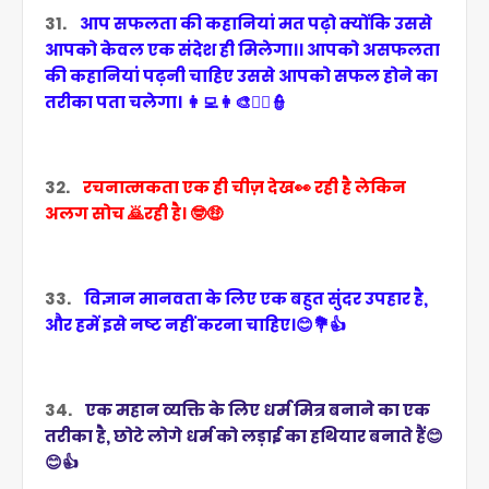
31.
आप सफलता की कहानियां मत पढ़ो क्योंकि उससे
आपको केवल एक संदेश ही मिलेगा।।
आपको असफलता
की कहानियां पढ़नी चाहिए उससे आपको सफल होने का
तरीका पता चलेगा। 👩‍💻👩‍🎨👩‍✈️👮
32.
रचनात्मकता एक ही चीज़ देख👀 रही है लेकिन
अलग सोच 🙇रही है। 🤓🤑
33.
विज्ञान मानवता के लिए एक बहुत सुंदर उपहार है,
और हमें इसे नष्ट नहीं करना चाहिए।😊💐👍
34.
एक महान व्यक्ति के लिए धर्म मित्र बनाने का एक
तरीका है, छोटे लोगे धर्म को लड़ाई का हथियार बनाते हैं😊
😊👍