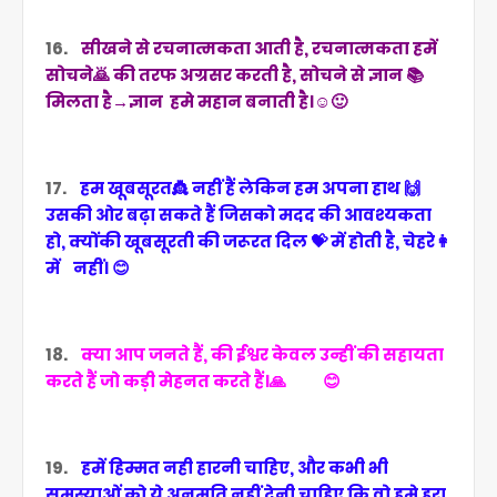
16.
सीखने से रचनात्मकता आती है, रचनात्मकता हमें
सोचने🙇 की तरफ अग्रसर करती है, सोचने से ज्ञान 📚
मिलता है→ज्ञान हमे महान बनाती है।☺️🙂
17.
हम खूबसूरत👸 नहीं हैं लेकिन हम अपना हाथ 🙌
उसकी ओर बढ़ा सकते हैं जिसको मदद की आवश्यकता
हो, क्योंकी खूबसूरती की जरूरत दिल 💝 में होती है, चेहरे👩
में नहीं।
😊
18.
क्या आप जनते हैं, की ईश्वर केवल उन्हीं की सहायता
करते हैं जो कड़ी मेहनत करते हैं।🙏 😊
19.
हमें हिम्मत नही हारनी चाहिए, और कभी भी
समस्याओं
को ये अनुमति नहीं देनी चाहिए कि वो हमे हरा