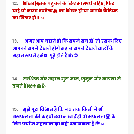
12.
शिखर🗽तक पहुंचने के लिए सामर्थ्य चहिए, फिर
चाहे वो माउंट एवरेस्ट🏔️ का शिखर हो या आपके कैरियर
का शिखर हो।। ☺️
13.
अगर आप चाहते हो कि सपने सच हों ,तो उसके लिए
आपको सपने देखने होंगे महान सपने देखने वालों के
महान सपने हमेशा पूरे होते हैं।👍😊
14.
सर्वश्रेष्ठ और महान गुरु ज्ञान, जुनून और करुणा से
बनते हैं।🤓👩‍🏫👍
15.
मुझे पूरा विश्वास है कि जब तक किसी ने भी
असफलता की कड़वी दवा न खाई हो वो सफलता🏆 के
लिए पर्याप्त महत्वाकांक्षा नही रख सकता है।💐☺️