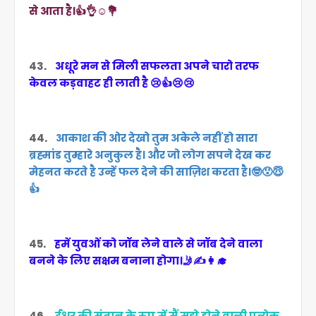
से आता है।👍👌☺️💐
43.
अधूरे मन से मिली सफलता अपने चारो तरफ
केवल कड़वाहट ही लाती है 😢👍😢😢
44.
आकाश की ओर देखो तुम अकेले नहीं हो सारा
ब्रह्मांड तुम्हारे अनुकुल है। और जो लोग सपने देख कर
मेहनत करते है उन्हें फल देने की साज़िश करता है।🤓😯😇
👍
45.
हमें युवओं को जॉब लेने वाले से जॉब देने वाला
बनने के लिए सक्षम बनाना होगा।🤳✍️👩‍🎓
46.
ईश्वर की संतान के रुप में मैं मुझे होने वाली प्रत्येक