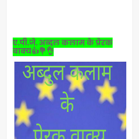
ए.पी.जे. अब्दुल कलाम के प्रेरक
वाक्य👍💐👌