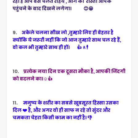
रहा है आप बस चलते रहिये , आगे का रास्ता आपके
पहुंचने के बाद दिखने लगेगा। 😊😁
9.
अकेले चलना सीख लो ,तुम्हारे लिए ही बेहतर है
क्योंकि ये जरूरी नहीं कि जो आज तुम्हारे साथ चल रहे हैं,
वो कल भी तुम्हारे साथ ही हों। 👍🚶🕴️
10.
प्रत्येक नया दिन एक दूसरा मौका है, आपकी जिंदगी
को बदलने का।☺️👍
11.
मनुष्य के शरीर का सबसे खूबसूरत हिस्सा उसका
दिल ❤️ है, और अगर वो ही साफ न रहे तो सुंदर और
चमकता चेहरा किसी काम का नहीं
है। 👎