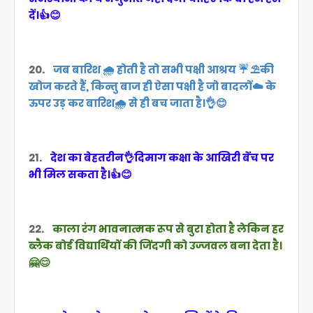
दें।👍😊
20.
जब बारिश 🌧️ होती है तो सभी पक्षी आश्रय ☔ ⛱️की
खोज करते हैं, किन्तु बाज ही ऐसा पक्षी है जो बादलों☁️ के
ऊपर उड़ कर बारिश🌧️ से ही बच जाता है।👌😊
21.
देश का बेहतरीन👌दिमाग कक्षा के आखिरी बेंच पर
भी मिल सकता है।👍😊
22.
काला रंग भावनात्मक रूप से बुरा होता है लेकिन हर
ब्लैक बोर्ड विद्यार्थियों की जिंदगी को उज्जवल बना देता है।
🤗😊