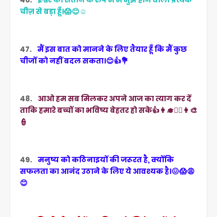
चीज़ से बड़ा हूँ।😱😊☺️
47.
मैं इस बात को मानने के लिए तैयार हूँ कि मैं कुछ
चीजों को नहीं बदल सकता।😊👍💐
48.
आओ हम सब मिलकर अपने आज का त्याग कर दें
ताकि हमारे बच्चों का भविष्य बेहतर हो सके👍👩‍🎓👩‍✈️👩‍🎨
👮
49.
मनुष्य को कठिनाइयों की जरूरत है, क्योंकि
सफलता का आनंद उठाने के लिए ये आवश्यक है।😖😱😩
😊