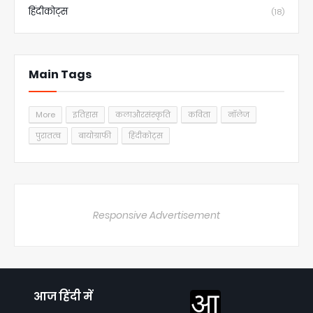
हिंदीकोट्स
(18)
Main Tags
More
इतिहास
कलाऔरसंस्कृति
कविता
नॉलेज
पुरातत्व
बायोग्राफी
हिंदीकोट्स
Responsive Advertisement
आज हिंदी में