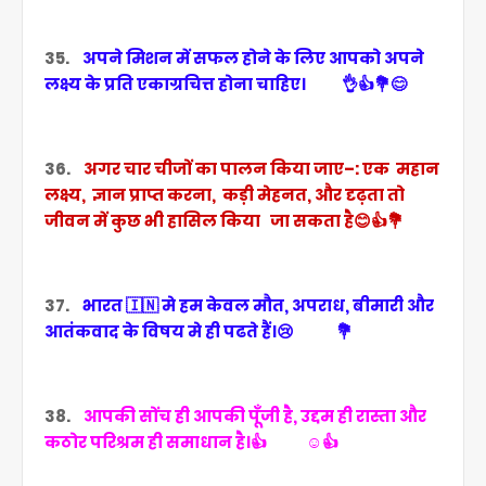
35.
अपने मिशन में सफल होने के लिए आपको अपने
लक्ष्य के प्रति एकाग्रचित्त होना चाहिए। 👌👍💐😊
36.
अगर चार चीजों का पालन किया जाए–: एक महान
लक्ष्य, ज्ञान प्राप्त करना, कड़ी मेहनत, और दृढ़ता तो
जीवन में कुछ भी हासिल किया जा सकता है😊👍💐
37.
भारत 🇮🇳 मे हम केवल मौत, अपराध, बीमारी और
आतंकवाद के विषय मे ही पढते हैं।😢 💐
38.
आपकी सोंच ही आपकी पूँजी है, उद्दम ही रास्ता और
कठोर परिश्रम ही समाधान है।👍 ☺️👍