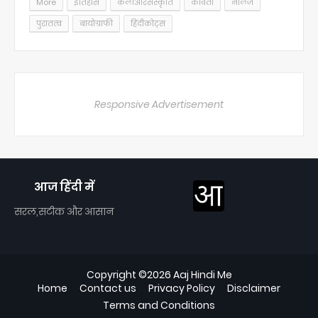
More
इतिहास
कलाऔरसंस्कृति
कविता
नॉलेज
पुरातत्व
बायोग्राफी
हिंदीकोट्स
Responsive Advertisement
आज हिंदी में
सरल,सटीक और आसान
Copyright ©
2026
Aaj Hindi Me
Home
Contact us
Privacy Policy
Disclaimer
Terms and Conditions