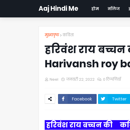
Aaj Hindi Me
होम
नॉलेज
मुख्यपृष्ठ
कविता
हरिवंश राय बच्चन
Harivansh roy 
Neel
जनवरी 22, 2022
0 टिप्पणियाँ
Facebook
Twitter
हरिवंश राय बच्चन की कवि