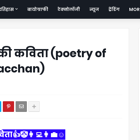
इतिहास
बायोग्राफी
टेक्नोलॉजी
न्यूज
ट्रेंडिंग
MOR
 की कविता (poetry of
bacchan)
ता👍🤡👩‍💻👩‍💼☺️