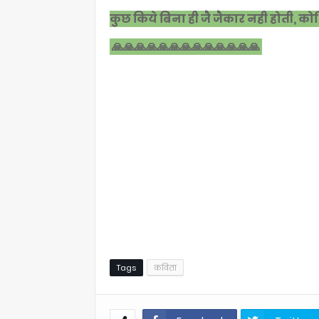
कुछ किये बिना ही जै जैकार नही होती, को
🙏🙏🙏🙏🙏🙏🙏🙏🙏🙏🙏🙏🙏
Tags
कविता