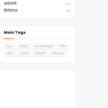
बायोग्राफी
(43)
हिंदीकोट्स
(18)
Main Tags
More
इतिहास
कलाऔरसंस्कृति
कविता
नॉलेज
पुरातत्व
बायोग्राफी
हिंदीकोट्स