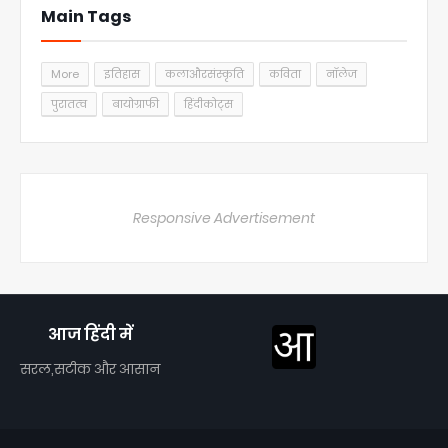
Main Tags
More
इतिहास
कलाऔरसंस्कृति
कविता
नॉलेज
पुरातत्व
बायोग्राफी
हिंदीकोट्स
Responsive Advertisement
आज हिंदी में
सरल,सटीक और आसान