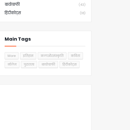
बायोग्राफी
(43)
हिंदीकोट्स
(18)
Main Tags
More
इतिहास
कलाऔरसंस्कृति
कविता
नॉलेज
पुरातत्व
बायोग्राफी
हिंदीकोट्स