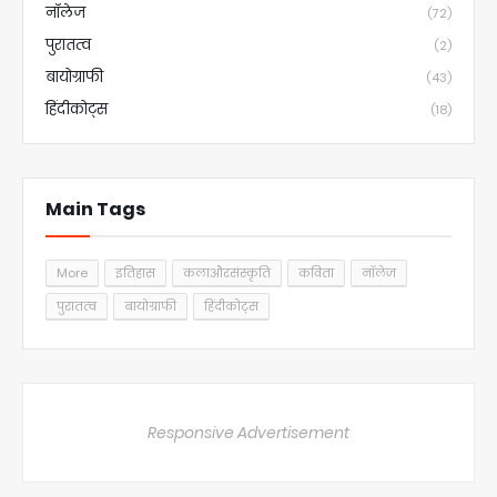
नॉलेज
(72)
पुरातत्व
(2)
बायोग्राफी
(43)
हिंदीकोट्स
(18)
Main Tags
More
इतिहास
कलाऔरसंस्कृति
कविता
नॉलेज
पुरातत्व
बायोग्राफी
हिंदीकोट्स
Responsive Advertisement