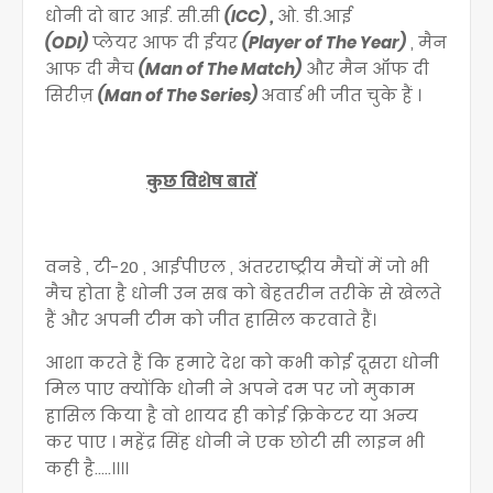
धोनी दो बार आई. सी.सी
(ICC) ,
ओ. डी.आई
(ODI)
प्लेयर आफ दी ईयर
(Player of The Year)
, मैन
आफ दी मैच
(Man of The Match)
और मैन ऑफ दी
सिरीज़
(Man of The Series)
अवार्ड भी जीत चुके हैं ।
कुछ विशेष बातें
वनडे , टी-20 , आईपीएल , अंतरराष्ट्रीय मैचों में जो भी
मैच होता है धोनी उन सब को बेहतरीन तरीके से खेलते
हैं और अपनी टीम को जीत हासिल करवाते हैं।
आशा करते हैं कि हमारे देश को कभी कोई दूसरा धोनी
मिल पाए क्योंकि धोनी ने अपने दम पर जो मुकाम
हासिल किया है वो शायद ही कोई क्रिकेटर या अन्य
कर पाए । महेंद्र सिंह धोनी ने एक छोटी सी लाइन भी
कही है.....।।।।