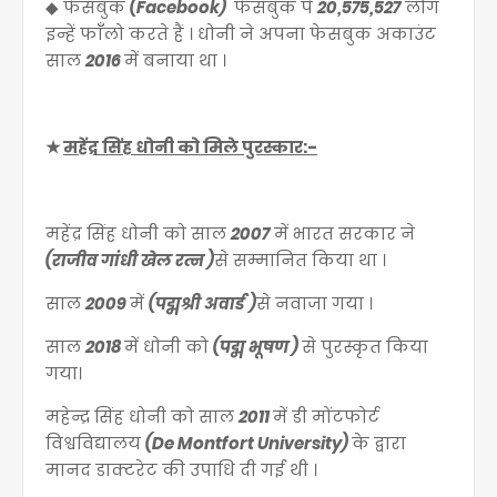
◆ फेसबुक
(Facebook)
फेसबुक पे
20,575,527
लोग
इन्हें फाँँलो करते हैं । धोनी ने अपना फेसबुक अकाउंट
साल
2016
में बनाया था ।
★
महेंद्र सिंह धोनी को मिले पुरस्कार:-
महेंद्र सिंह धोनी को साल
2007
में भारत सरकार ने
(
राजीव गांधी खेल रत्न )
से सम्मानित किया था ।
साल
2009
में
(
पद्मश्री अवार्ड
)
से नवाजा गया ।
साल
2018
में धोनी को
(
पद्म भूषण )
से पुरस्कृत किया
गया।
महेन्द्र सिंह धोनी को साल
2011
में डी मोंटफोर्ट
विश्वविद्यालय
(De Montfort University)
के द्वारा
मानद डाक्टरेट की उपाधि दी गई थी ।