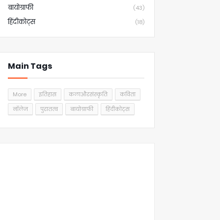
बायोग्राफी
(43)
हिंदीकोट्स
(18)
Main Tags
More
इतिहास
कलाऔरसंस्कृति
कविता
नॉलेज
पुरातत्व
बायोग्राफी
हिंदीकोट्स