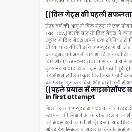
एक लक्ष्य निर्धारित कर लिया कि यहीं से मु
[{बिल गेट्स की पहली सफलता}]
तेरह वर्ष की आयु में बिल गेट्स ने एक प्रो
Tac-Tow) इसके बाद तो बिल गेट्स ने कमाल
स्कूल में बिल गेट्स अपने एक सीनियर से म
थी कि पाँल की भी रूचि कम्प्यूटर में थी औ
एक दूसरे को अपनी राय भी दिया करते थे। ये 
दिए और (Traf-O-Data) नाम का प्रोग्राम
कुछ समय बाद बिल गेट्स की पढ़ाई पूरी हो 
एडमिशन ले लिए। कुछ दिनों तक पढ़ाई करत
का प्लान शुरू कर दिया और दोनों उसी में अप
({पहले प्रयास में माइक्रोसॉफ्
in first attempt
बिल गेट्स कम्प्यूटर साफ्टवेयर मे मास्टर थे।
स्थापना की जिसमें उनके दोस्त एलन का भी
की सबसे बड़ी कंपनी भी है। इसके बाद बिल गेट
आँपरेटिंग सिस्टम में बदलाव किए जिससे माइक