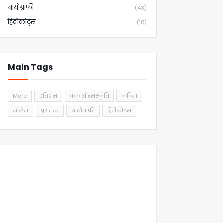
बायोग्राफी
(43)
हिंदीकोट्स
(18)
Main Tags
More
इतिहास
कलाऔरसंस्कृति
कविता
नॉलेज
पुरातत्व
बायोग्राफी
हिंदीकोट्स