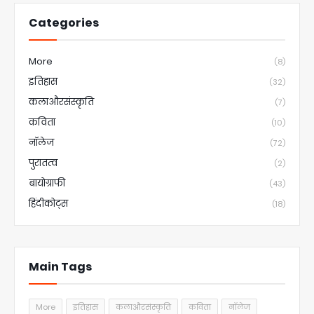
Categories
More
(8)
इतिहास
(32)
कलाऔरसंस्कृति
(7)
कविता
(10)
नॉलेज
(72)
पुरातत्व
(2)
बायोग्राफी
(43)
हिंदीकोट्स
(18)
Main Tags
More
इतिहास
कलाऔरसंस्कृति
कविता
नॉलेज