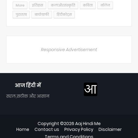
More
इतिहास
कलाऔरसंस्कृति
कविता
नॉलेज
पुरातत्व
बायोग्राफी
हिंदीकोट्स
Responsive Advertisement
आज हिंदी में
सरल,सटीक और आसान
Copyright ©
2026
Aaj Hindi Me
Home
Contact us
Privacy Policy
Disclaimer
Terms and Conditions